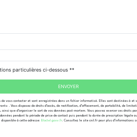
tions particulières ci-dessous **
ENVOYER
e vous contacter et sont enregistrées dans un fichier informatisé. Elles sont destinées à et 
s: . Vous disposez de droits d’accès, de rectification, d’effacement, de portabilité, de limita
e, ainsi que d’organiser le sort de vos données post-mortem. Vous pouvez exercer ces droits par
données pendant la période de prise de contact puis pendant la durée de prescription légale au
, disponible à cette adresse:
Bloctel.gouv.fr
. Consultez le site cnil.fr pour plus d’informations s