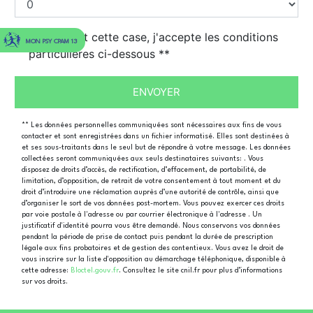
En cochant cette case, j'accepte les conditions
MON PSY CPAM 13
particulières ci-dessous **
ENVOYER
** Les données personnelles communiquées sont nécessaires aux fins de vous
contacter et sont enregistrées dans un fichier informatisé. Elles sont destinées à
et ses sous-traitants dans le seul but de répondre à votre message. Les données
collectées seront communiquées aux seuls destinataires suivants: . Vous
disposez de droits d’accès, de rectification, d’effacement, de portabilité, de
limitation, d’opposition, de retrait de votre consentement à tout moment et du
droit d’introduire une réclamation auprès d’une autorité de contrôle, ainsi que
d’organiser le sort de vos données post-mortem. Vous pouvez exercer ces droits
par voie postale à l'adresse ou par courrier électronique à l'adresse . Un
justificatif d'identité pourra vous être demandé. Nous conservons vos données
pendant la période de prise de contact puis pendant la durée de prescription
légale aux fins probatoires et de gestion des contentieux. Vous avez le droit de
vous inscrire sur la liste d'opposition au démarchage téléphonique, disponible à
cette adresse:
Bloctel.gouv.fr
. Consultez le site cnil.fr pour plus d’informations
sur vos droits.