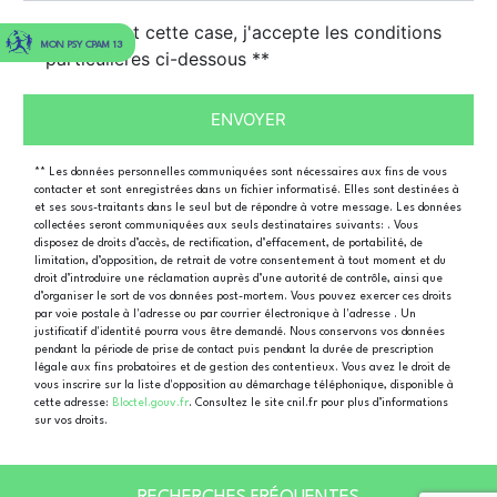
En cochant cette case, j'accepte les conditions
MON PSY CPAM 13
particulières ci-dessous **
ENVOYER
** Les données personnelles communiquées sont nécessaires aux fins de vous
contacter et sont enregistrées dans un fichier informatisé. Elles sont destinées à
et ses sous-traitants dans le seul but de répondre à votre message. Les données
collectées seront communiquées aux seuls destinataires suivants: . Vous
disposez de droits d’accès, de rectification, d’effacement, de portabilité, de
limitation, d’opposition, de retrait de votre consentement à tout moment et du
droit d’introduire une réclamation auprès d’une autorité de contrôle, ainsi que
d’organiser le sort de vos données post-mortem. Vous pouvez exercer ces droits
par voie postale à l'adresse ou par courrier électronique à l'adresse . Un
justificatif d'identité pourra vous être demandé. Nous conservons vos données
pendant la période de prise de contact puis pendant la durée de prescription
légale aux fins probatoires et de gestion des contentieux. Vous avez le droit de
vous inscrire sur la liste d'opposition au démarchage téléphonique, disponible à
cette adresse:
Bloctel.gouv.fr
. Consultez le site cnil.fr pour plus d’informations
sur vos droits.