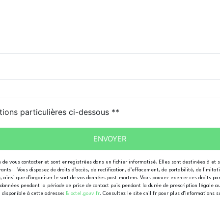
tions particulières ci-dessous **
ENVOYER
e vous contacter et sont enregistrées dans un fichier informatisé. Elles sont destinées à et 
s: . Vous disposez de droits d’accès, de rectification, d’effacement, de portabilité, de limita
e, ainsi que d’organiser le sort de vos données post-mortem. Vous pouvez exercer ces droits par
données pendant la période de prise de contact puis pendant la durée de prescription légale au
, disponible à cette adresse:
Bloctel.gouv.fr
. Consultez le site cnil.fr pour plus d’informations s