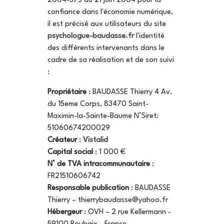
2004-575 du 21 juin 2004 pour la
confiance dans l'économie numérique,
il est précisé aux utilisateurs du site
psychologue-baudasse.fr
l'identité
des différents intervenants dans le
cadre de sa réalisation et de son suivi
:
Propriétaire
: BAUDASSE Thierry 4 Av.
du 15eme Corps, 83470 Saint-
Maximin-la-Sainte-Baume N°Siret:
51060674200029
Créateur
:
Vistalid
Capital social
: 1 000 €
N° de TVA intracommunautaire
:
FR21510606742
Responsable publication
: BAUDASSE
Thierry – thierrybaudasse@yahoo.fr
Hébergeur
: OVH – 2 rue Kellermann -