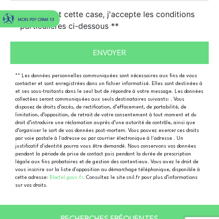
En cochant cette case, j'accepte les conditions
MON PSY CPAM 13
particulières ci-dessous **
ENVOYER
** Les données personnelles communiquées sont nécessaires aux fins de vous
contacter et sont enregistrées dans un fichier informatisé. Elles sont destinées à
et ses sous-traitants dans le seul but de répondre à votre message. Les données
collectées seront communiquées aux seuls destinataires suivants: . Vous
disposez de droits d’accès, de rectification, d’effacement, de portabilité, de
limitation, d’opposition, de retrait de votre consentement à tout moment et du
droit d’introduire une réclamation auprès d’une autorité de contrôle, ainsi que
d’organiser le sort de vos données post-mortem. Vous pouvez exercer ces droits
par voie postale à l'adresse ou par courrier électronique à l'adresse . Un
justificatif d'identité pourra vous être demandé. Nous conservons vos données
pendant la période de prise de contact puis pendant la durée de prescription
légale aux fins probatoires et de gestion des contentieux. Vous avez le droit de
vous inscrire sur la liste d'opposition au démarchage téléphonique, disponible à
cette adresse:
Bloctel.gouv.fr
. Consultez le site cnil.fr pour plus d’informations
sur vos droits.